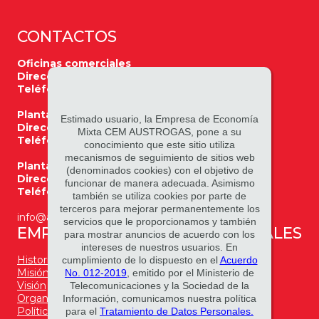
CONTACTOS
Oficinas comerciales
Dirección:
Alfonso Cordero 3-59 y Manuel J. Calle
Teléfonos:
07 4103775 / 07 4103704
Planta Cuenca
Estimado usuario, la Empresa de Economía
Dirección:
Panamericana Norte Km 13.3
Mixta CEM AUSTROGAS, pone a su
Teléfonos:
07 2490010 / 011 / 012
conocimiento que este sitio utiliza
mecanismos de seguimiento de sitios web
Planta Ventanas
(denominados cookies) con el objetivo de
Dirección:
Vía a Aguas Frías KM. 1.2
funcionar de manera adecuada. Asimismo
Teléfonos:
05 3057985
también se utiliza cookies por parte de
terceros para mejorar permanentemente los
info@austrogas.com.ec
servicios que le proporcionamos y también
EMPRESA
REDES SOCIALES
para mostrar anuncios de acuerdo con los
intereses de nuestros usuarios. En
Historia
cumplimiento de lo dispuesto en el
Acuerdo
Misión
No. 012-2019
, emitido por el Ministerio de
Visión
Telecomunicaciones y la Sociedad de la
Organigrama
Información, comunicamos nuestra política
Política de gestión
para el
Tratamiento de Datos Personales.