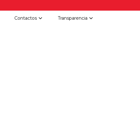
Contactos
Transparencia
Localización distribuidores
Rendición de cuentas
Directorio empresarial
LOTAIP