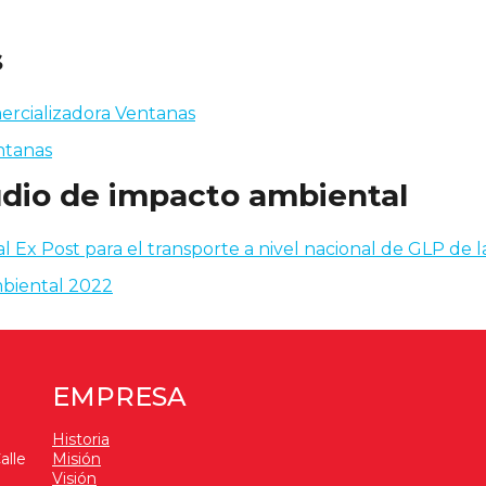
Privacidad de datos Austrogas
s
ercializadora Ventanas
ntanas
udio de impacto ambiental
 Ex Post para el transporte a nivel nacional de GLP de
biental 2022
EMPRESA
Historia
alle
Misión
Visión