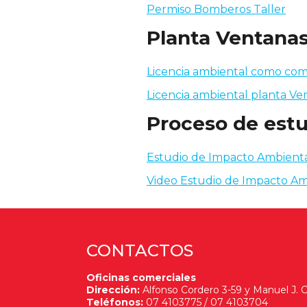
Permiso Bomberos Taller
Planta Ventana
Licencia ambiental como com
Licencia ambiental planta Ve
Proceso de est
Estudio de Impacto Ambiental
Video Estudio de Impacto Am
CONTACTOS
Oficinas comerciales
Dirección:
Alfonso Cordero 3-59 y Manuel J. C
Teléfonos:
07 4103775 / 07 4103704