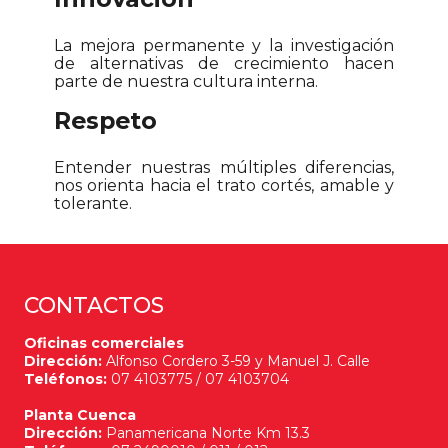
La mejora permanente y la investigación
de alternativas de crecimiento hacen
parte de nuestra cultura interna.
Respeto
Entender nuestras múltiples diferencias,
nos orienta hacia el trato cortés, amable y
tolerante.
CONTACTOS
Oficinas comerciales
Dirección:
Alfonso Cordero 3-59 y Manuel J. Calle
Teléfonos:
07 4103775 / 07 4103704
Planta Cuenca
Dirección:
Panamericana Norte Km 13.3