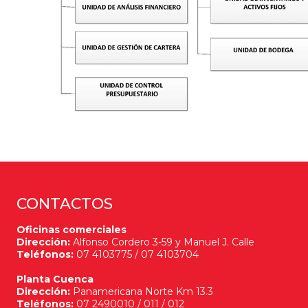
CONTACTOS
Oficinas comerciales
Dirección:
Alfonso Cordero 3-59 y Manuel J. Calle
Teléfonos:
07 4103775 / 07 4103704
Planta Cuenca
Dirección:
Panamericana Norte Km 13.3
Teléfonos:
07 2490010 / 011 / 012