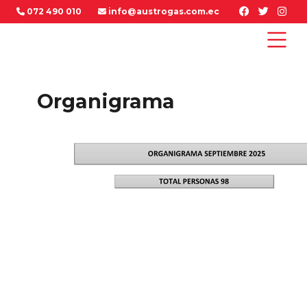
072 490 010
info@austrogas.com.ec
Organigrama